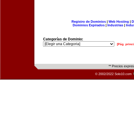
Registro de Dominios
|
Web Hosting
|
D
Dominios Expirados
|
Industrias
|
Indu
Categorías de Dominio:
[Pág. princi
** Precios expre
© 2002/2022 Solo10.com