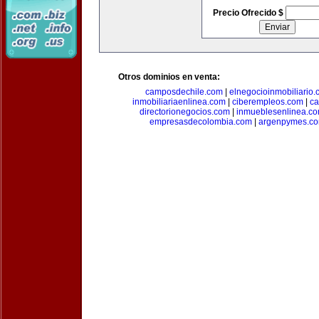
Precio Ofrecido $
Otros dominios en venta:
camposdechile.com
|
elnegocioinmobiliario
inmobiliariaenlinea.com
|
ciberempleos.com
|
ca
directorionegocios.com
|
inmueblesenlinea.c
empresasdecolombia.com
|
argenpymes.c