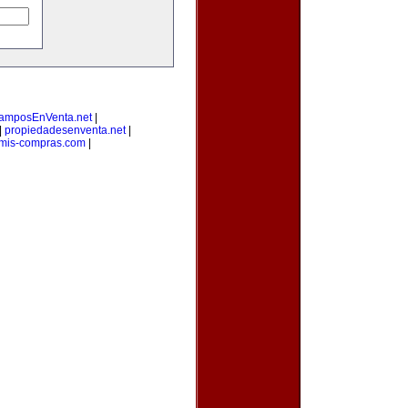
amposEnVenta.net
|
|
propiedadesenventa.net
|
mis-compras.com
|