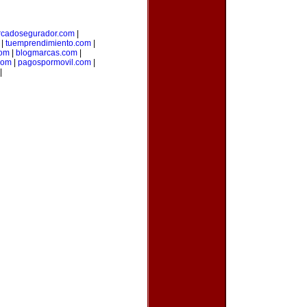
cadosegurador.com
|
|
tuemprendimiento.com
|
com
|
blogmarcas.com
|
com
|
pagospormovil.com
|
|