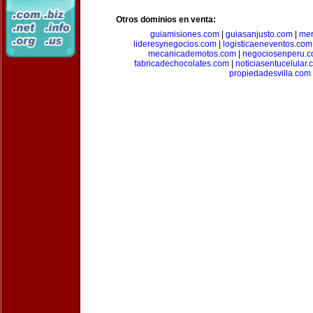
Otros dominios en venta:
guiamisiones.com
|
guiasanjusto.com
|
mer
lideresynegocios.com
|
logisticaeneventos.com
mecanicademotos.com
|
negociosenperu.
fabricadechocolates.com
|
noticiasentucelular.
propiedadesvilla.com