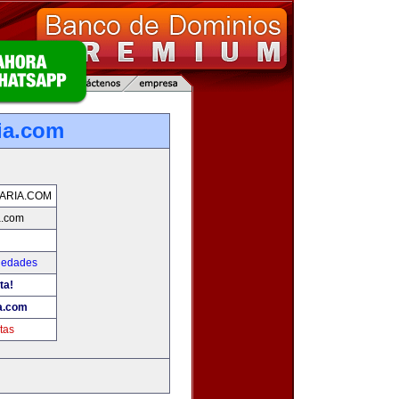
ria.com
IARIA.COM
a.com
iedades
ta!
ia.com
tas