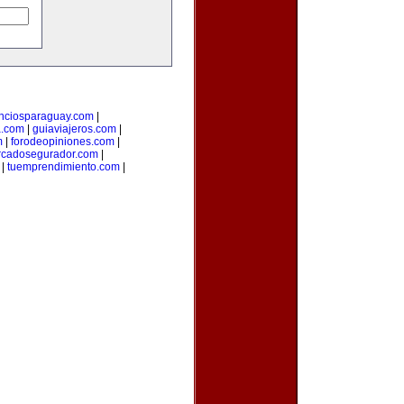
nciosparaguay.com
|
a.com
|
guiaviajeros.com
|
m
|
forodeopiniones.com
|
cadosegurador.com
|
|
tuemprendimiento.com
|