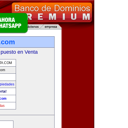
.com
 puesto en Venta
TA.COM
com
opiedades
erta!
.com
tas