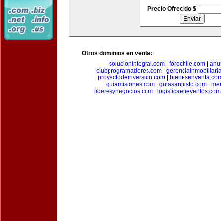
Precio Ofrecido $
Otros dominios en venta:
solucionintegral.com
|
forochile.com
|
anu
clubprogramadores.com
|
gerenciainmobiliari
proyectodeinversion.com
|
bienesenventa.co
guiamisiones.com
|
guiasanjusto.com
|
mer
lideresynegocios.com
|
logisticaeneventos.com