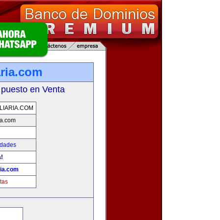
aria.com
 puesto en Venta
LIARIA.COM
ia.com
edades
!
ria.com
tas