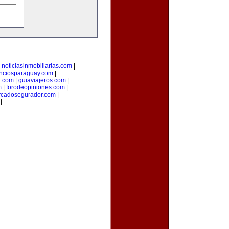
|
noticiasinmobiliarias.com
|
nciosparaguay.com
|
a.com
|
guiaviajeros.com
|
m
|
forodeopiniones.com
|
cadosegurador.com
|
|