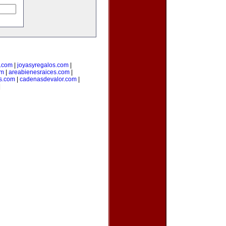
.com
|
joyasyregalos.com
|
om
|
areabienesraices.com
|
s.com
|
cadenasdevalor.com
|
|