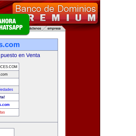
es.com
 puesto en Venta
ICES.COM
s.com
piedades
ta!
s.com
tas