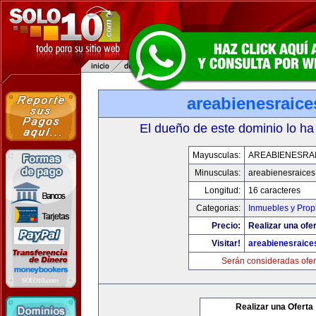
areabienesraic
El dueño de este dominio lo ha
Mayusculas:
AREABIENESRA
Minusculas:
areabienesraice
Longitud:
16 caracteres
Categorias:
Inmuebles y Pro
Precio:
Realizar una ofer
Visitar!
areabienesraice
Serán consideradas ofer
Realizar una Oferta