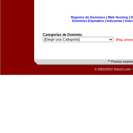
Registro de Dominios
|
Web Hosting
|
D
Dominios Expirados
|
Industrias
|
Indu
Categorías de Dominio:
[Pág. princi
** Precios expre
© 2002/2022 Solo10.com