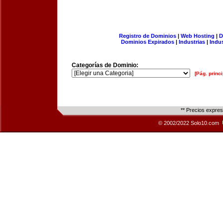
Registro de Dominios
|
Web Hosting
|
D
Dominios Expirados
|
Industrias
|
Indu
Categorías de Dominio:
[Pág. princi
** Precios expre
© 2002/2022 Solo10.com