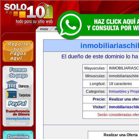
inmobiliariasch
El dueño de este dominio lo ha
Mayusculas:
INMOBILIARIAS
Minusculas:
inmobiliariaschil
Longitud:
18 caracteres
Categorias:
Inmuebles y Prop
Precio:
Realizar una ofer
Visitar!
inmobiliariaschi
Serán consideradas ofer
Realizar una Oferta