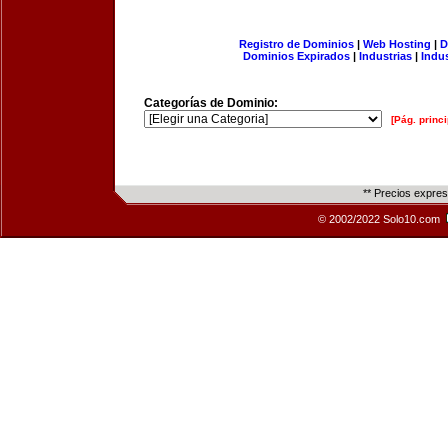
Registro de Dominios
|
Web Hosting
|
D
Dominios Expirados
|
Industrias
|
Indu
Categorías de Dominio:
[Pág. princi
** Precios expre
© 2002/2022 Solo10.com