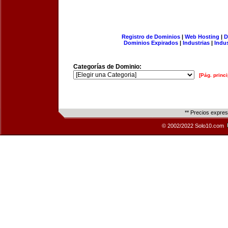
Registro de Dominios
|
Web Hosting
|
D
Dominios Expirados
|
Industrias
|
Indu
Categorías de Dominio:
[Pág. princi
** Precios expre
© 2002/2022 Solo10.com