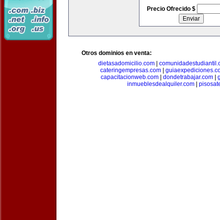
Precio Ofrecido $
Otros dominios en venta:
dietasadomicilio.com
|
comunidadestudiantil
cateringempresas.com
|
guiaexpediciones.c
capacitacionweb.com
|
dondetrabajar.com
|
inmueblesdealquiler.com
|
pisosat