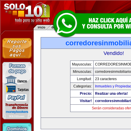
corredoresinmobili
Vendido!
Mayusculas:
CORREDORESINMOBI
Minusculas:
corredoresinmobiliari
Longitud:
23 caracteres
Categorias:
Inmuebles y Propieda
Precio:
Realizar una oferta!
Visitar!
corredoresinmobiliar
Serán consideradas ofer