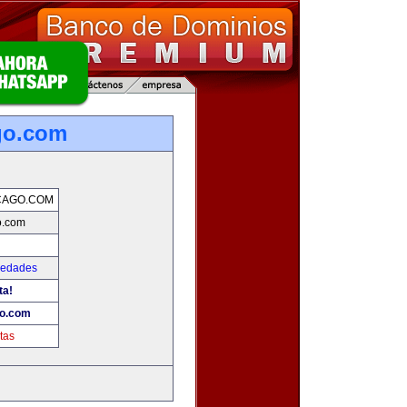
go.com
CAGO.COM
o.com
iedades
ta!
go.com
tas