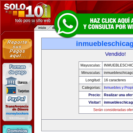
inmuebleschica
Vendido!
Mayusculas:
INMUEBLESCHI
Minusculas:
inmuebleschicag
Longitud:
16 caracteres
Categorias:
Inmuebles y Prop
Precio:
Realizar una ofer
Visitar!
inmuebleschica
Serán consideradas ofer