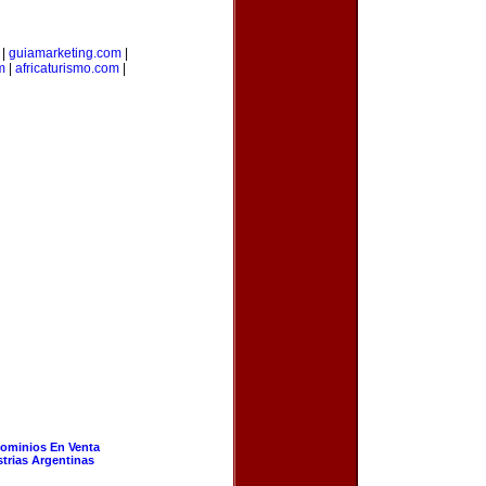
|
guiamarketing.com
|
m
|
africaturismo.com
|
ominios En Venta
strias Argentinas