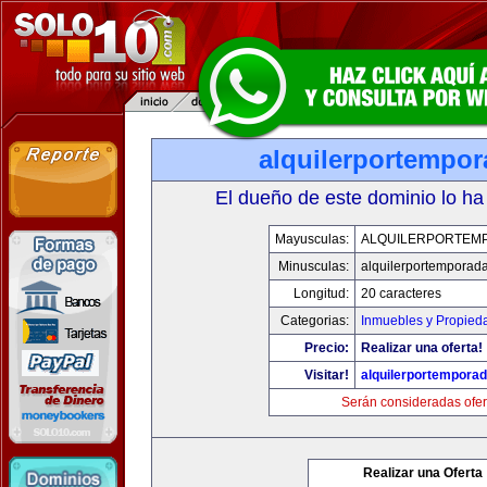
alquilerportempo
El dueño de este dominio lo ha
Mayusculas:
ALQUILERPORTEM
Minusculas:
alquilerportemporad
Longitud:
20 caracteres
Categorias:
Inmuebles y Propied
Precio:
Realizar una oferta!
Visitar!
alquilerportempora
Serán consideradas ofer
Realizar una Oferta