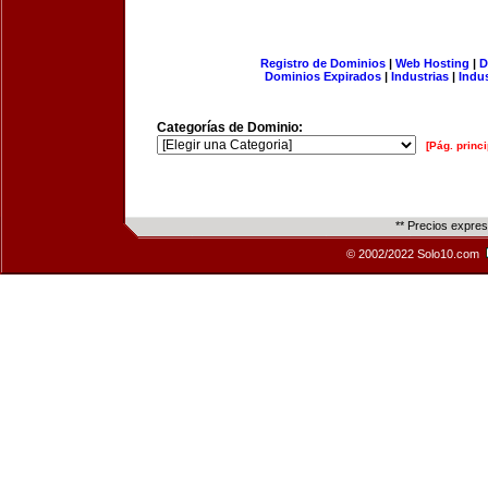
Registro de Dominios
|
Web Hosting
|
D
Dominios Expirados
|
Industrias
|
Indu
Categorías de Dominio:
[Pág. princi
** Precios expre
© 2002/2022 Solo10.com