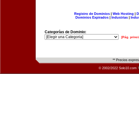
Registro de Dominios
|
Web Hosting
|
D
Dominios Expirados
|
Industrias
|
Indu
Categorías de Dominio:
[Pág. princi
** Precios expre
© 2002/2022 Solo10.com