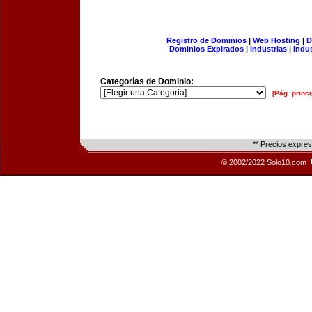
Registro de Dominios
|
Web Hosting
|
D
Dominios Expirados
|
Industrias
|
Indu
Categorías de Dominio:
[Pág. princi
** Precios expre
© 2002/2022 Solo10.com